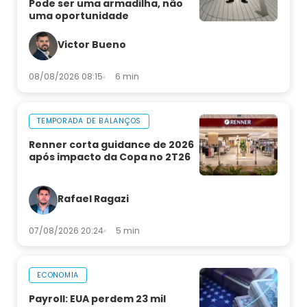
Pode ser uma armadilha, não
uma oportunidade
Victor Bueno
08/08/2026 08:15
6 min
TEMPORADA DE BALANÇOS
Renner corta guidance de 2026
após impacto da Copa no 2T26
Rafael Ragazi
07/08/2026 20:24
5 min
ECONOMIA
Payroll: EUA perdem 23 mil