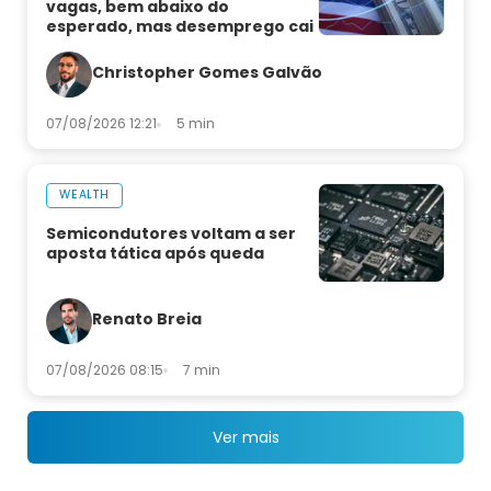
vagas, bem abaixo do
esperado, mas desemprego cai
Christopher Gomes Galvão
07/08/2026 12:21
5 min
WEALTH
Semicondutores voltam a ser
aposta tática após queda
Renato Breia
07/08/2026 08:15
7 min
Ver mais