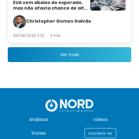
EUA vem abaixo do esperado,
mas não afasta chance de alta
de juros
Christopher Gomes Galvão
05/08/2026 11:37
3 min
Ver mais
Analistas
Vídeos
Stories
Inscreva-se