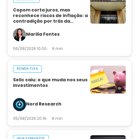
Copom corta juros, mas
reconhece riscos de inflação: a
contradição por trás da
decisão
Marilia Fontes
06/08/2026 10:00
6 min
RENDA FIXA
Selic caiu: o que muda nos seus
investimentos
Nord Research
05/08/2026 20:16
8 min
INVESTIMENTOS