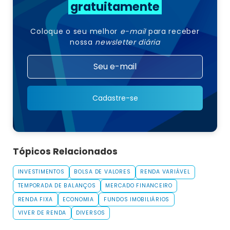
gratuitamente
Coloque o seu melhor
e-mail
para receber
nossa
newsletter diária
Cadastre-se
Tópicos Relacionados
INVESTIMENTOS
BOLSA DE VALORES
RENDA VARIÁVEL
TEMPORADA DE BALANÇOS
MERCADO FINANCEIRO
RENDA FIXA
ECONOMIA
FUNDOS IMOBILIÁRIOS
VIVER DE RENDA
DIVERSOS