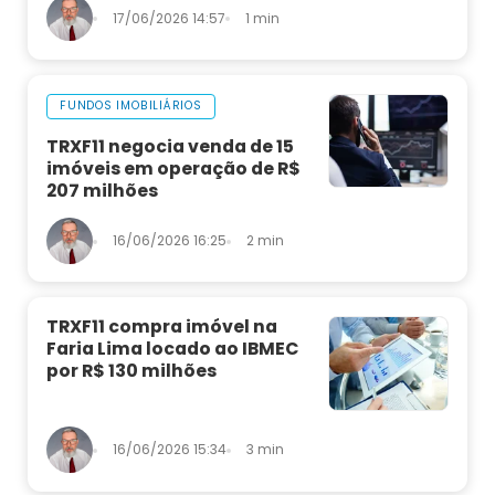
17/06/2026 14:57
1 min
FUNDOS IMOBILIÁRIOS
TRXF11 negocia venda de 15
imóveis em operação de R$
207 milhões
16/06/2026 16:25
2 min
TRXF11 compra imóvel na
Faria Lima locado ao IBMEC
por R$ 130 milhões
16/06/2026 15:34
3 min