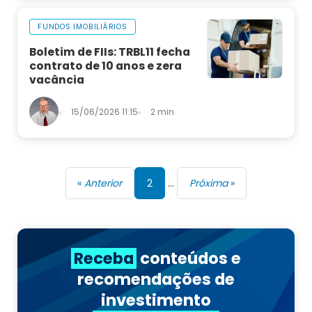
FUNDOS IMOBILIÁRIOS
Boletim de FIIs: TRBL11 fecha
contrato de 10 anos e zera
vacância
15/06/2026 11:15
2 min
«
Anterior
2
…
Próxima
»
Receba
conteúdos e
recomendações de
investimento