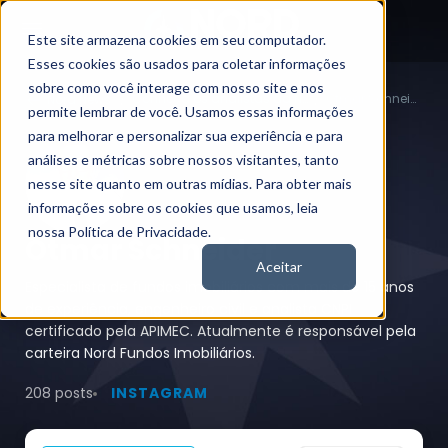
Este site armazena cookies em seu computador.
Esses cookies são usados para coletar informações
sobre como você interage com nosso site e nos
Conheça os analistas da Nord
Otmar Schneider
Nord News
permite lembrar de você. Usamos essas informações
para melhorar e personalizar sua experiência e para
análises e métricas sobre nossos visitantes, tanto
nesse site quanto em outras mídias. Para obter mais
informações sobre os cookies que usamos, leia
nossa Política de Privacidade.
Otmar Schneider
Aceitar
Especialista de fundos imobiliários com mais de 15 anos
de experiência, engenheiro civil e analista CNPI
certificado pela APIMEC. Atualmente é responsável pela
carteira Nord Fundos Imobiliários.
208 posts
INSTAGRAM