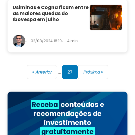
Usiminas e Cogna ficam entre
as maiores quedas do
Ibovespa em julho
02/08/2024 18:10
4 min
«
Anterior
…
27
Próxima
»
Receba
conteúdos e
recomendações de
investimento
gratuitamente