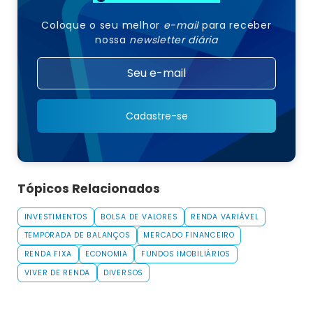
Coloque o seu melhor
e-mail
para receber
nossa
newsletter diária
Cadastre-se
Tópicos Relacionados
INVESTIMENTOS
BOLSA DE VALORES
RENDA VARIÁVEL
TEMPORADA DE BALANÇOS
MERCADO FINANCEIRO
RENDA FIXA
ECONOMIA
FUNDOS IMOBILIÁRIOS
VIVER DE RENDA
DIVERSOS