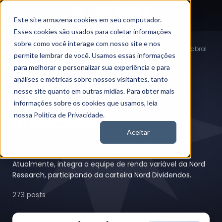
Este site armazena cookies em seu computador.
Esses cookies são usados para coletar informações
sobre como você interage com nosso site e nos
Conheça os analistas da Nord
Hugo Cabral
Nord News
permite lembrar de você. Usamos essas informações
para melhorar e personalizar sua experiência e para
análises e métricas sobre nossos visitantes, tanto
nesse site quanto em outras mídias. Para obter mais
informações sobre os cookies que usamos, leia
nossa Política de Privacidade.
Hugo Cabral
Aceitar
Especialista em ações de dividendos, analista
fundamentalista CNPI certificado pela APIMEC.
Atualmente, integra a equipe de renda variável da Nord
Research, participando da carteira Nord Dividendos.
273 posts