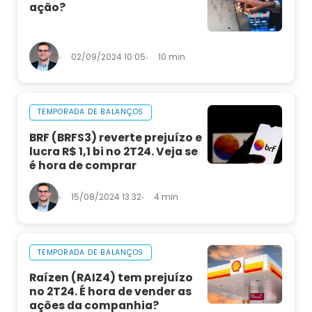
ação?
02/09/2024 10:05
10 min
TEMPORADA DE BALANÇOS
BRF (BRFS3) reverte prejuízo e
lucra R$ 1,1 bi no 2T24. Veja se
é hora de comprar
15/08/2024 13:32
4 min
TEMPORADA DE BALANÇOS
Raízen (RAIZ4) tem prejuízo
no 2T24. É hora de vender as
ações da companhia?