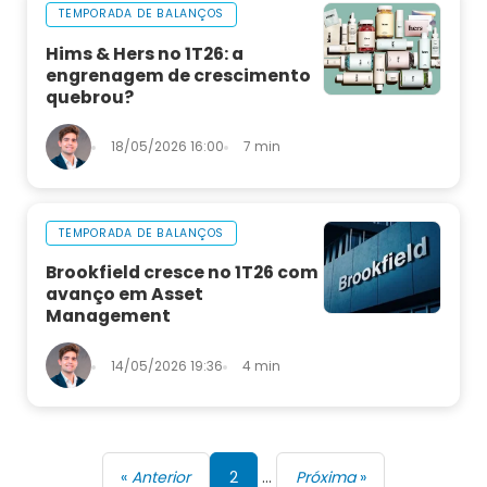
TEMPORADA DE BALANÇOS
Hims & Hers no 1T26: a
engrenagem de crescimento
quebrou?
18/05/2026 16:00
7 min
TEMPORADA DE BALANÇOS
Brookfield cresce no 1T26 com
avanço em Asset
Management
14/05/2026 19:36
4 min
«
Anterior
2
…
Próxima
»