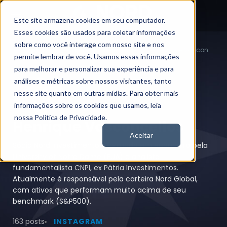
Este site armazena cookies em seu computador.
Esses cookies são usados para coletar informações
sobre como você interage com nosso site e nos
Conheça os analistas da Nord
Henrique Vasconcellos
Nord News
permite lembrar de você. Usamos essas informações
para melhorar e personalizar sua experiência e para
análises e métricas sobre nossos visitantes, tanto
nesse site quanto em outras mídias. Para obter mais
informações sobre os cookies que usamos, leia
nossa Política de Privacidade.
Henrique Vasconcellos
Aceitar
Sócio Nord Investimentos, formado em economia pela
University of Notre Dame (EUA) e analista
fundamentalista CNPI, ex Pátria Investimentos.
Atualmente é responsável pela carteira Nord Global,
com ativos que performam muito acima de seu
benchmark (S&P500).
163 posts
INSTAGRAM