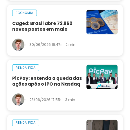
ECONOMIA
Caged: Brasil abre 72.960
novos postos em maio
30/06/2026 16:47
2 min
RENDA FIXA
PicPay: entenda a queda das
ações após o IPO na Nasdaq
23/06/2026 17:55
3 min
RENDA FIXA