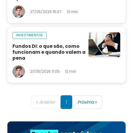
27/05/2026 16:07
12 min
INVESTIMENTOS
Fundos DI: o que são, como
funcionam e quando valem a
pena
21/05/2026 11:05
12 min
«
Anterior
1
Próxima
»