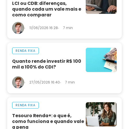
LCI ou CDB: diferenças,
quando cada um vale mais e
como comparar
11/06/2026 16:28
7 min
RENDA FIXA
Quanto rende investir R$ 100
mil a 100% do CDI?
27/05/2026 16:40
7 min
RENDA FIXA
Tesouro Renda+: o que é,
como funciona e quando vale
a pena