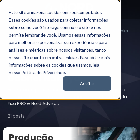
Este site armazena cookies em seu computador.
Esses cookies são usados para coletar informações
sobre como você interage com nosso site e nos
Conheça os analistas da Nord
Gabriel Nakaya
Nord News
permite lembrar de você. Usamos essas informações
para melhorar e personalizar sua experiência e para
análises e métricas sobre nossos visitantes, tanto
nesse site quanto em outras mídias. Para obter mais
informações sobre os cookies que usamos, leia
nossa Política de Privacidade.
Gabriel Nakaya
Aceitar
Economista pelo Insper. Atualmente, integra a equipe
de renda fixa e macro, participando da carteira Renda
Fixa PRO e Nord Advisor.
21 posts
Produção