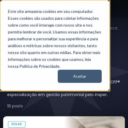
Este site armazena cookies em seu computador.
Esses cookies são usados para coletar informações
sobre como você interage com nosso site e nos
Conheça os analistas da Nord
Caio Zylbersztajn
Nord News
permite lembrar de você. Usamos essas informações
para melhorar e personalizar sua experiência e para
análises e métricas sobre nossos visitantes, tanto
nesse site quanto em outras mídias. Para obter mais
informações sobre os cookies que usamos, leia
nossa Política de Privacidade.
Caio Zylbersztajn
Aceitar
Sócio Nord Investimentos e e planejador financeiro CFP®
com pós-graduação em finanças avançadas e
especialização em gestão patrimonial pelo Insper.
18 posts
DOLAR