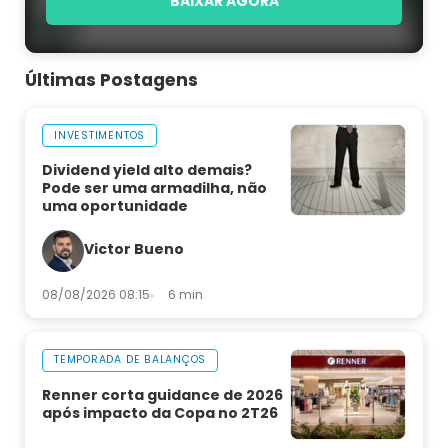
BAIXAR AGORA
Últimas Postagens
INVESTIMENTOS
Dividend yield alto demais?
Pode ser uma armadilha, não
uma oportunidade
Victor Bueno
08/08/2026 08:15
6 min
TEMPORADA DE BALANÇOS
Renner corta guidance de 2026
após impacto da Copa no 2T26