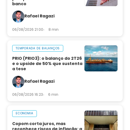
banco
Rafael Ragazi
06/08/2026 21:00
8 min
TEMPORADA DE BALANÇOS
PRIO (PRIO3): o balanço do 2T26
e o upside de 50% que sustenta
a tese
Rafael Ragazi
06/08/2026 16:23
6 min
ECONOMIA
Copom corta juros, mas
reconhece riscos de inflação: a