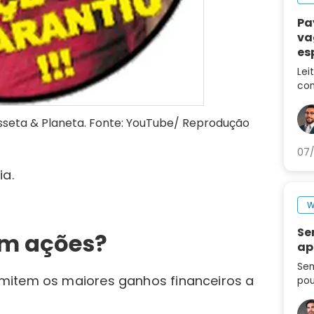
Pa
va
es
ca
Lei
con
des
no 
sseta & Planeta. Fonte: YouTube/ Reprodução
07/
ia.
W
Se
em ações?
ap
Sem
mitem os maiores ganhos financeiros a
pou
seg
set