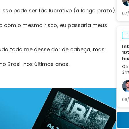
ag
sso pode ser tão lucrativo (a longo prazo).
07/
no com o mesmo risco, eu passaria meus
T
In
rado todo me desse dor de cabeça, mas…
10
hi
o Brasil nos últimos anos.
O I
34%
aná
par
06/