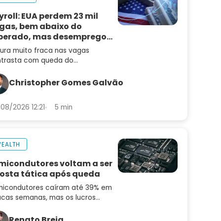
yroll: EUA perdem 23 mil
gas, bem abaixo do
perado, mas desemprego
i
tura muito fraca nas vagas
trasta com queda do
emprego e mantém alta de juros
radar
Christopher Gomes Galvão
08/2026 12:21
5 min
EALTH
micondutores voltam a ser
osta tática após queda
icondutores caíram até 39% em
cas semanas, mas os lucros
uiram subindo. Saiba por que o
or pode ser uma oportunidade
Renato Breia