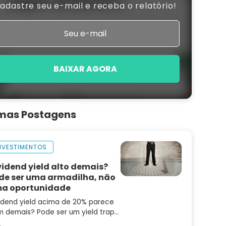
adastre seu e-mail e receba o relatório!
BAIXAR AGORA
imas Postagens
NVESTIMENTOS
vidend yield alto demais?
de ser uma armadilha, não
a oportunidade
idend yield acima de 20% parece
 demais? Pode ser um yield trap.
enda os quatro pilares que