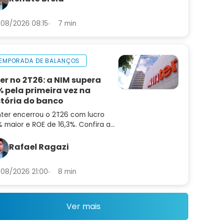
ora
08/2026 08:15
7 min
EMPORADA DE BALANÇOS
ter no 2T26: a NIM supera
% pela primeira vez na
stória do banco
nter encerrou o 2T26 com lucro
 maior e ROE de 16,3%. Confira a
lise do balanço e as perspectivas
a INBR32
Rafael Ragazi
08/2026 21:00
8 min
Ver mais