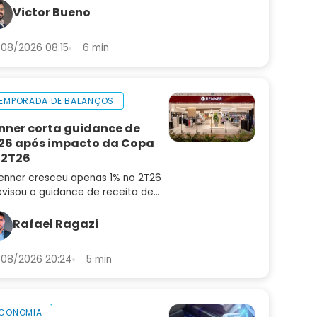
aram pagadoras sustentáveis de
Victor Bueno
adilhas
08/2026 08:15
6 min
EMPORADA DE BALANÇOS
nner corta guidance de
26 após impacto da Copa
 2T26
enner cresceu apenas 1% no 2T26
evisou o guidance de receita de
6 para 4% a 8%. Confira a análise
balanço e as perspectivas para
Rafael Ragazi
N3
08/2026 20:24
5 min
CONOMIA