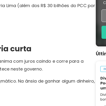
C
ia Lima (além dos R$ 30 bilhões do PCC por
a curta
Últ
 anima com juros caindo e corre para a
ntece neste governo.
I
Di
ático. Na ânsia de ganhar algum dinheiro,
Po
um
Div
bom
Ent