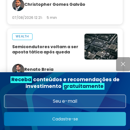
Christopher Gomes Galvão
07/08/2026 12:21
5 min
WEALTH
Semicondutores voltam a ser
aposta tática após queda
Renato Breia
Receba
conteúdos e recomendações de
07/08/2026 08:15
7 min
investimento
gratuitamente
Ver mais
Cadastre-se