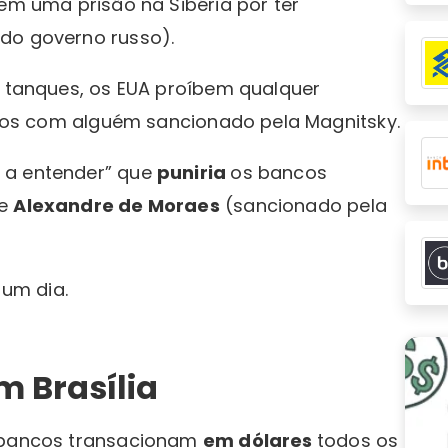
 em uma prisão na Sibéria por ter
do governo russo).
m tanques, os EUA proíbem qualquer
ócios com alguém sancionado pela Magnitsky.
 a entender” que
puniria
os bancos
de
Alexandre de Moraes
(sancionado pela
um dia.
m Brasília
s bancos transacionam
em dólares
todos os