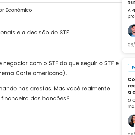
su
lor Econômico
A P
pro
lif
aná
onais e a decisão do STF.
par
06/
 e negociar com o STF do que seguir o STF e
E
prema Corte americana).
Co
re
lhando nas arestas. Mas você realmente
a 
o financeiro dos bancões?
de
O C
mas
em 
por
aum