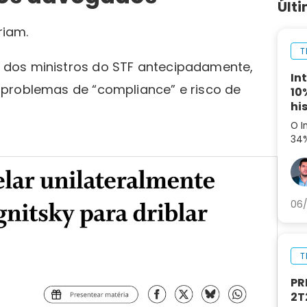
Últ
riam.
T
dos ministros do STF antecipadamente,
In
 problemas de “compliance” e risco de
10
hi
O I
34%
aná
par
06/
T
PR
2T