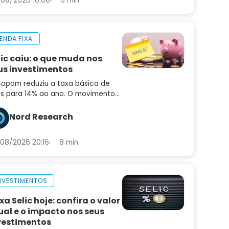
08/2026 10:00
6 min
ENDA FIXA
lic caiu: o que muda nos
us investimentos
opom reduziu a taxa básica de
os para 14% ao ano. O movimento
idiu o mercado e o comunicado
uxe sinais importantes sobre os
Nord Research
ximos passos
08/2026 20:16
8 min
NVESTIMENTOS
xa Selic hoje: confira o valor
ual e o impacto nos seus
vestimentos