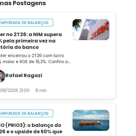
imas Postagens
EMPORADA DE BALANÇOS
ter no 2T26: a NIM supera
% pela primeira vez na
stória do banco
nter encerrou o 2T26 com lucro
 maior e ROE de 16,3%. Confira a
lise do balanço e as perspectivas
a INBR32
Rafael Ragazi
08/2026 21:00
8 min
EMPORADA DE BALANÇOS
IO (PRIO3): o balanço do
26 e o upside de 50% que