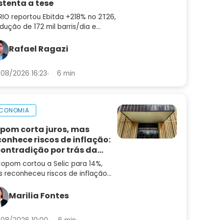
stenta a tese
RIO reportou Ebitda +218% no 2T26,
dução de 172 mil barris/dia e
ting cost de US$ 8,9. Confira a
lise do balanço e as perspectivas
Rafael Ragazi
a PRIO3
08/2026 16:23
6 min
CONOMIA
pom corta juros, mas
conhece riscos de inflação:
contradição por trás da
cisão
opom cortou a Selic para 14%,
 reconheceu riscos de inflação
alta. Entenda a contradição — e
 que ainda não é hora de
Marilia Fontes
entar risco