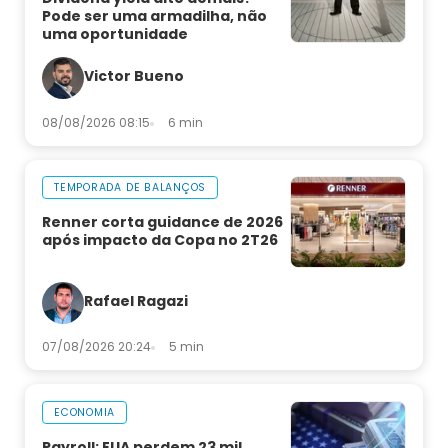
Pode ser uma armadilha, não
uma oportunidade
Victor Bueno
08/08/2026 08:15
6 min
TEMPORADA DE BALANÇOS
Renner corta guidance de 2026
após impacto da Copa no 2T26
Rafael Ragazi
07/08/2026 20:24
5 min
ECONOMIA
Payroll: EUA perdem 23 mil