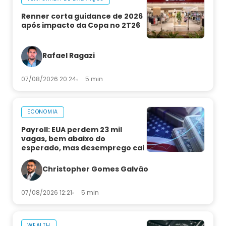
Renner corta guidance de 2026
após impacto da Copa no 2T26
Rafael Ragazi
07/08/2026 20:24
5 min
ECONOMIA
Payroll: EUA perdem 23 mil
vagas, bem abaixo do
esperado, mas desemprego cai
Christopher Gomes Galvão
07/08/2026 12:21
5 min
WEALTH