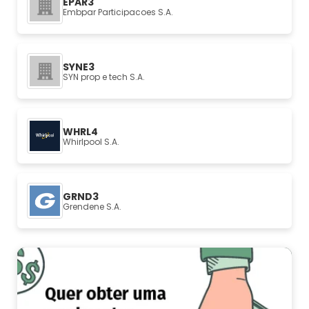
EPAR3
Embpar Participacoes S.A.
SYNE3
SYN prop e tech S.A.
WHRL4
Whirlpool S.A.
GRND3
Grendene S.A.