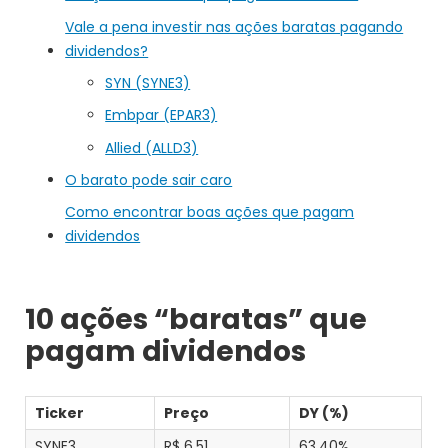
Vale a pena investir nas ações baratas pagando
dividendos?
SYN (SYNE3)
Embpar (EPAR3)
Allied (ALLD3)
O barato pode sair caro
Como encontrar boas ações que pagam
dividendos
10 ações “baratas” que
pagam dividendos
Ticker
Preço
DY (%)
SYNE3
R$ 6,51
63,40%