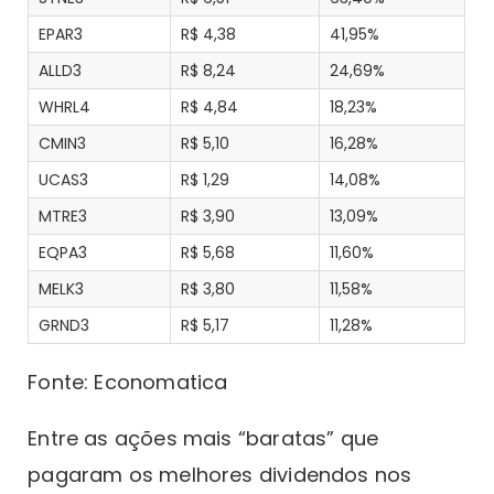
EPAR3
R$ 4,38
41,95%
ALLD3
R$ 8,24
24,69%
WHRL4
R$ 4,84
18,23%
CMIN3
R$ 5,10
16,28%
UCAS3
R$ 1,29
14,08%
MTRE3
R$ 3,90
13,09%
EQPA3
R$ 5,68
11,60%
MELK3
R$ 3,80
11,58%
GRND3
R$ 5,17
11,28%
Fonte: Economatica
Entre as ações mais “baratas” que
pagaram os melhores dividendos nos