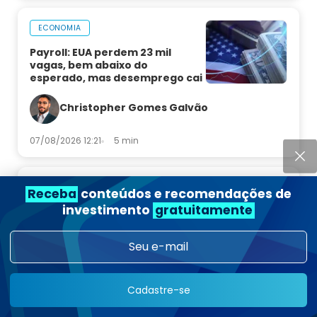
ECONOMIA
Payroll: EUA perdem 23 mil
vagas, bem abaixo do
esperado, mas desemprego cai
Christopher Gomes Galvão
07/08/2026 12:21
5 min
WEALTH
Receba
conteúdos e recomendações de
investimento
gratuitamente
Semicondutores voltam a ser
aposta tática após queda
Renato Breia
Cadastre-se
07/08/2026 08:15
7 min