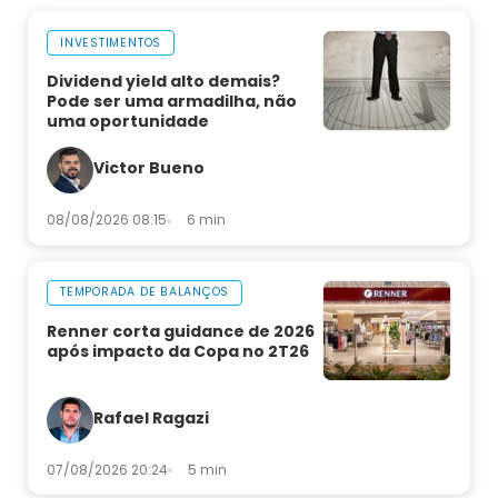
INVESTIMENTOS
Dividend yield alto demais?
Pode ser uma armadilha, não
uma oportunidade
Victor Bueno
08/08/2026 08:15
6 min
TEMPORADA DE BALANÇOS
Renner corta guidance de 2026
após impacto da Copa no 2T26
Rafael Ragazi
07/08/2026 20:24
5 min